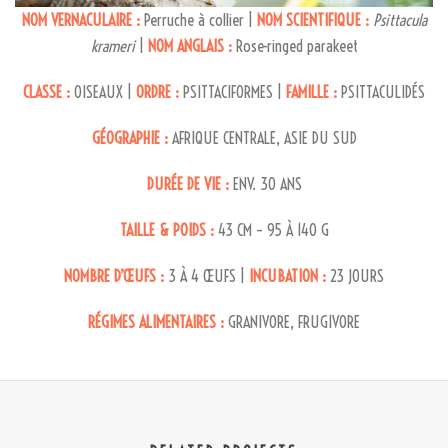
NOM VERNACULAIRE :
Perruche à collier |
NOM SCIENTIFIQUE :
Psittacula
krameri
|
NOM ANGLAIS :
Rose-ringed parakeet
CLASSE :
OISEAUX |
ORDRE :
PSITTACIFORMES |
FAMILLE :
PSITTACULIDÉS
GÉOGRAPHIE :
AFRIQUE CENTRALE, ASIE DU SUD
DURÉE DE VIE :
ENV. 30 ANS
TAILLE & POIDS :
43 CM – 95 À 140 G
NOMBRE D’ŒUFS :
3 À 4 ŒUFS |
INCUBATION :
23 JOURS
RÉGIMES ALIMENTAIRES :
GRANIVORE, FRUGIVORE