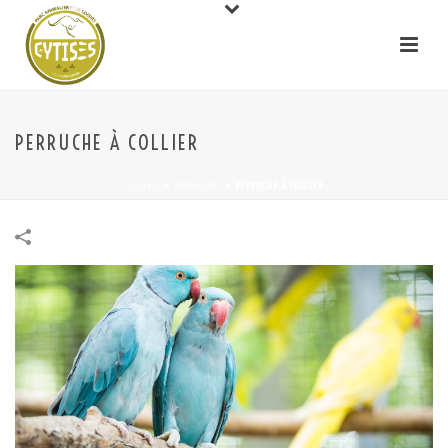
PERRUCHE À COLLIER
ACCUEIL
»
PORTFOLIOS
»
PERRUCHE À COLLIER