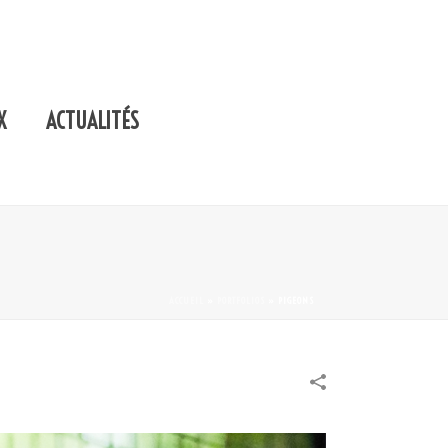
X
ACTUALITÉS
ACCUEIL
»
PORTFOLIOS
»
PIGEONS