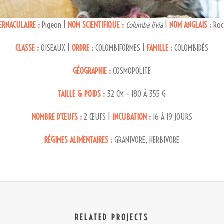
ERNACULAIRE :
Pigeon |
NOM SCIENTIFIQUE :
Columba livia
|
NOM ANGLAIS :
Roc
CLASSE :
OISEAUX |
ORDRE :
COLOMBIFORMES |
FAMILLE :
COLOMBIDÉS
GÉOGRAPHIE :
COSMOPOLITE
TAILLE & POIDS :
32 CM – 180 À 355 G
NOMBRE D’ŒUFS :
2 ŒUFS |
INCUBATION :
16 À 19 JOURS
RÉGIMES ALIMENTAIRES :
GRANIVORE, HERBIVORE
RELATED PROJECTS