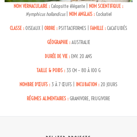
NOM VERNACULAIRE :
Calopsitte élégante |
NOM SCIENTIFIQUE :
Nymphicus hollandicus
|
NOM ANGLAIS :
Cockatiel
CLASSE :
OISEAUX |
ORDRE :
PSITTACIFORMES |
FAMILLE :
CACATUIDÉS
GÉOGRAPHIE :
AUSTRALIE
DURÉE DE VIE :
ENV. 20 ANS
TAILLE & POIDS :
33 CM – 80 À 100 G
NOMBRE D’ŒUFS :
3 À 7 ŒUFS |
INCUBATION :
20 JOURS
RÉGIMES ALIMENTAIRES :
GRANIVORE, FRUGIVORE