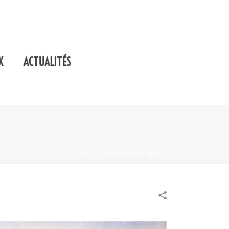
X
ACTUALITÉS
ACCUEIL
»
PORTFOLIOS
»
EPERONNIER CHINQUIS