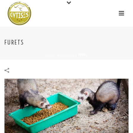
FURETS
ACCUEIL
»
PORTFOLIOS
»
FURETS