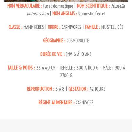
NOM VERNACULAIRE :
Furet domestique |
NOM SCIENTIFIQUE :
Mustella
putorius furo
|
NOM ANGLAIS :
Domestic ferret
CLASSE :
MAMMIFÈRES |
ORDRE :
CARNIVORES |
FAMILLE :
MUSTELLIDÉS
GÉOGRAPHIE :
COSMOPOLITE
DURÉE DE VIE :
ENV. 6 À 10 ANS
TAILLE & POIDS :
33 À 40 CM – FEMELLE : 300 À 1100 G – MÂLE : 900 À
2700 G
REPRODUCTION :
3 À 8 |
GESTATION :
42 JOURS
RÉGIME ALIMENTAIRE :
CARNIVORE