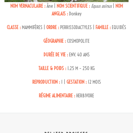
NOM VERNACULAIRE :
Âne |
NOM SCIENTIFIQUE :
Equus asinus
|
NOM
ANGLAIS :
Donkey
CLASSE :
MAMMIFÈRES |
ORDRE :
PERRISSODACTYLES |
FAMILLE :
EQUIDÉS
GÉOGRAPHIE :
COSMOPOLITE
DURÉE DE VIE :
ENV. 40 ANS
TAILLE & POIDS :
1.25 M – 250 KG
REPRODUCTION :
1 |
GESTATION :
12 MOIS
RÉGIME ALIMENTAIRE :
HERBIVORE