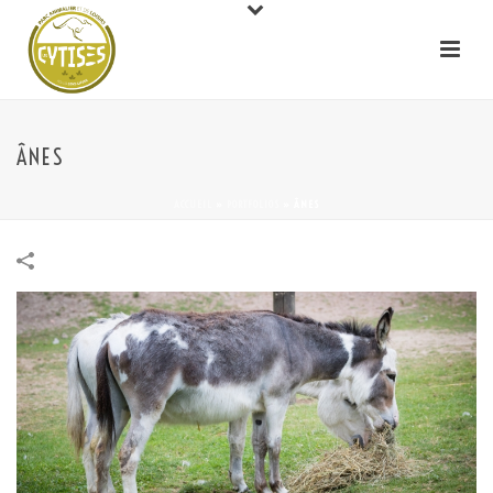
ÂNES
ACCUEIL
»
PORTFOLIOS
»
ÂNES